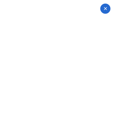
登录平台
✕
标签云列表
按标签聚合浏览相关文章
多平台热播项目进展深度梳理：不同赛道策略对比分析