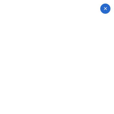
登录平台
✕
标签云列表
按标签聚合浏览相关文章
智能手机续航能力评测：不同场景下的实际表现分析