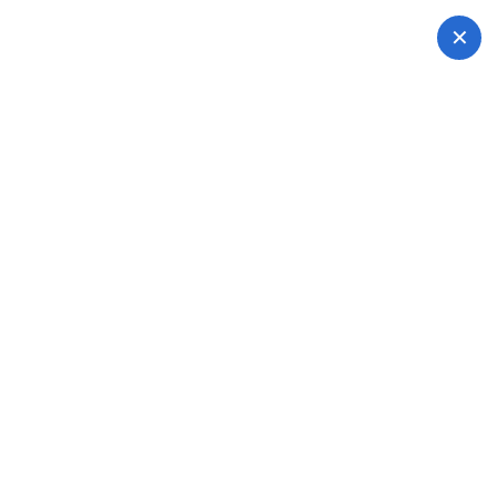
✕
p
资讯中心
联系我们
登录平台