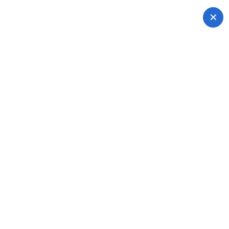
登录平台
✕
豪门对决进展梳理：科技与
商业赛道的博弈分析
2026-06-09
手机买球app
科技竞争
精选摘要
近期豪门对决聚焦科技与商业赛道，双方在智能技